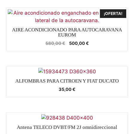
¡OFERTA!
AIRE ACONDICIONADO PARA AUTOCARAVANA
EUROM
El
El
580,00
€
500,00
€
precio
precio
original
actual
era:
es:
580,00 €.
500,00 €.
ALFOMBRAS PARA CITROEN Y FIAT DUCATO
35,00
€
Antena TELECO DVBT/FM 2J omnidireccional