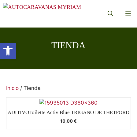
Saltar
al
M
contenido
Abrir barra de herramientas
TIENDA
Inicio
/ Tienda
ADITIVO toilette Activ Blue TRIGANO DE THETFORD
10,00
€