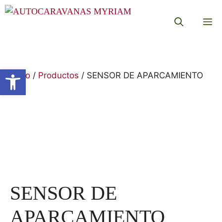
Saltar
al
M
contenido
Abrir barra de herramientas
Inicio
/
Productos
/ SENSOR DE APARCAMIENTO
SENSOR DE
APARCAMIENTO